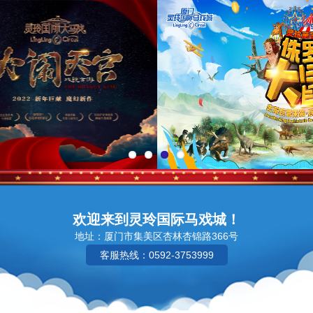
欢迎来到灵玲国际马戏城！
地址：厦门市集美区杏林杏锦路366号
客服热线：0592-3753999