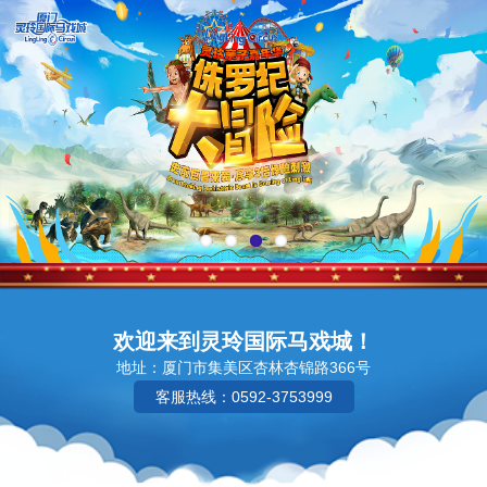
欢迎来到灵玲国际马戏城！
地址：厦门市集美区杏林杏锦路366号
客服热线：0592-3753999